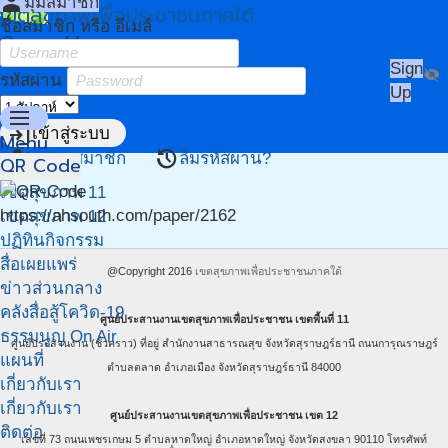
person
มุมสมาชิก
เขตสุขภาพเพื่อประชาชนภาคใต้
ชื่อสมาชิก หรือ อีเมล์
Owner Menu
Sign
visibility_off
รหัสผ่าน
Up
menu
login
เข้าสู่ระบบ
Menu
person_add
restore
สมัครสมาชิก
ลืมรหัสผ่าน?
QR Code
หน้าแรก
เขตสุขภาพ 11
https://ahsouth.com/paper/2162
เขตสุขภาพ 12
ปฏิทินกิจกรรม
สื่อเผยแพร่
@Copyright 2016
เขตสุขภาพเพื่อประชาชนภาคใต้
ข่าวส่วนกลาง
คลังสื่อสู้โควิด-19
ศูนย์ประสานงานเขตสุขภาพเพื่อประชาชน เขตพื้นที่ 11
ธรรมนูญ On Air
ศูนย์ประสานงาน (ชั่วคราว) ที่อยู่ สำนักงานสาธารณสุข จังหวัดสุราษฎร์ธานี ถนนการุณราษฎร์
แผนที่
ตำบลตลาด อำเภอเมือง จังหวัดสุราษฎร์ธานี 84000
เกี่ยวกับเรา
เกี่ยวกับเรา
ศูนย์ประสานงานเขตสุขภาพเพื่อประชาชน เขต 12
ติดต่อ
เลขที่ 73 ถนนเพชรเกษม 5 ตำบลหาดใหญ่ อำเภอหาดใหญ่ จังหวัดสงขลา 90110 โทรศัพท์