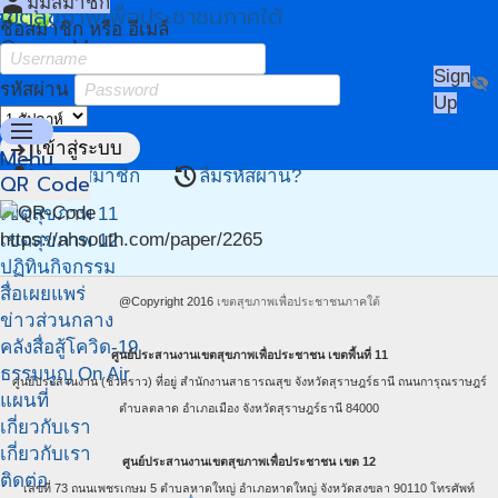
person
มุมสมาชิก
เขตสุขภาพเพื่อประชาชนภาคใต้
ชื่อสมาชิก หรือ อีเมล์
Owner Menu
Sign
visibility_off
รหัสผ่าน
Up
menu
login
เข้าสู่ระบบ
Menu
person_add
restore
สมัครสมาชิก
ลืมรหัสผ่าน?
QR Code
หน้าแรก
เขตสุขภาพ 11
https://ahsouth.com/paper/2265
เขตสุขภาพ 12
ปฏิทินกิจกรรม
สื่อเผยแพร่
@Copyright 2016
เขตสุขภาพเพื่อประชาชนภาคใต้
ข่าวส่วนกลาง
คลังสื่อสู้โควิด-19
ศูนย์ประสานงานเขตสุขภาพเพื่อประชาชน เขตพื้นที่ 11
ธรรมนูญ On Air
ศูนย์ประสานงาน (ชั่วคราว) ที่อยู่ สำนักงานสาธารณสุข จังหวัดสุราษฎร์ธานี ถนนการุณราษฎร์
แผนที่
ตำบลตลาด อำเภอเมือง จังหวัดสุราษฎร์ธานี 84000
เกี่ยวกับเรา
เกี่ยวกับเรา
ศูนย์ประสานงานเขตสุขภาพเพื่อประชาชน เขต 12
ติดต่อ
เลขที่ 73 ถนนเพชรเกษม 5 ตำบลหาดใหญ่ อำเภอหาดใหญ่ จังหวัดสงขลา 90110 โทรศัพท์