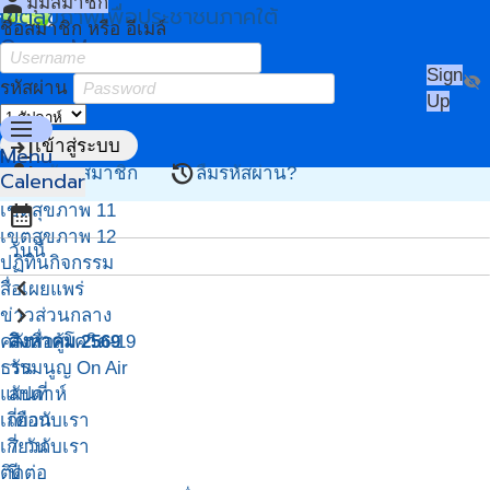
person
มุมสมาชิก
เขตสุขภาพเพื่อประชาชนภาคใต้
ชื่อสมาชิก หรือ อีเมล์
Owner Menu
Sign
visibility_off
รหัสผ่าน
Up
menu
login
เข้าสู่ระบบ
Menu
person_add
restore
สมัครสมาชิก
ลืมรหัสผ่าน?
Calendar
หน้าแรก
เขตสุขภาพ 11
calendar_month
เขตสุขภาพ 12
วันนี้
ปฏิทินกิจกรรม
navigate_before
สื่อเผยแพร่
navigate_next
ข่าวส่วนกลาง
คลังสื่อสู้โควิด-19
สิงหาคม 2569
ธรรมนูญ On Air
วัน
แผนที่
สัปดาห์
เกี่ยวกับเรา
เดือน
เกี่ยวกับเรา
7 วัน
ติดต่อ
ปี