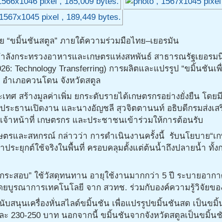
ย “ขมิ้นชันสตูล” ภายใต้ความร่วมมือไทย–เยอรมัน
ลังกระทรวงอาหารและเกษตรแห่งสหพันธ์ สาธารณรัฐเยอรมนี เ
6: Technology Transferring) การผลิตและแปรรูป “ขมิ้นชันเพ
 อำเภอควนโดน จังหวัดสตูล
ะเทศ สร้างมูลค่าเพิ่ม ยกระดับรายได้เกษตรกรอย่างยั่งยืน โดยม
ประธานเปิดงาน และนางอัญชลี สุวจิตตานนท์ อธิบดีกรมส่งเส
จ้าหน้าที่ เกษตรกร และประชาชนเข้าร่วมให้การต้อนรับ
ษตรและสหกรณ์ กล่าวว่า การดำเนินงานครั้งนี้ รับนโยบาย“เก
ยุกต์ใช้จริงในพื้นที่ ครอบคลุมตั้งแต่ต้นน้ำถึงปลายน้ำ ทั้
ระสอบ” ใช้วัสดุทนทาน อายุใช้งานมากกว่า 5 ปี ระบายอากาศด
 โดยบูรณาการเทคโนโลยี จาก สวทช. ร่วมกับองค์ความรู้วิจัย
นับสนุนเครื่องหั่นสไลด์ขมิ้นชัน เพื่อแปรรูปขมิ้นชันสด เป็นข
 230-250 บาท นอกจากนี้ ขมิ้นชันจากจังหวัดสตูลเป็นขมิ้นช