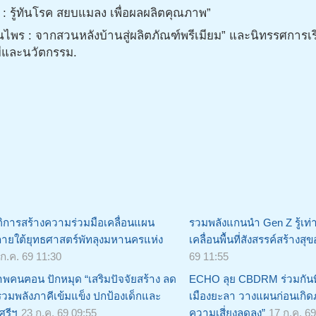
ืช : รู้ทันโรค สยบแมลง เพื่อผลผลิตคุณภาพ”
ุนไพร : จากสวนหลังบ้านสู่ผลิตภัณฑ์พรีเมียม” และนิทรรศการเ
ยีและนวัตกรรม.
ติการสร้างความร่วมมือเคลื่อนแผน
รวมพลังแกนนำ Gen Z รู้เท่
ายใต้ยุทธศาสตร์พัทลุงมหานครแห่ง
เคลื่อนพื้นที่สังสรรค์สร้างสุ
 ก.ค. 69 11:30
69 11:55
พคนฅอน ปักหมุด “เสริมปัจจัยสร้าง ลด
ECHO ลุย CBDRM ร่วมกันท
” รวมพลังภาคีเข้มแข็ง ปกป้องเด็กและ
เมืองยะลา วางแผนก่อนเกิดภั
ศรีฯ
23 ก.ค. 69 09:55
ความเสี่ยงลดลง”
17 ก.ค. 69