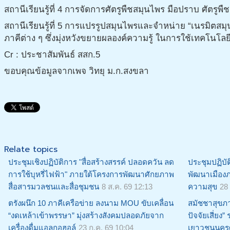
สถานีเรียนรู้ที่ 4 การจัดการศัตรูพืชสมุนไพร มือปราบ ศัตรูพ
สถานีเรียนรู้ที่ 5 การแปรรูปสมุนไพรและจำหน่าย “เนรมิตสม
ภาคีต่าง ๆ ซึ่งมุ่งหวังขยายผลองค์ความรู้ ในการใช้เทคโนโล
Cr : ประชาสัมพันธ์ สสก.5
ขอบคุณข้อมูลจากเพจ วิทยุ ม.ก.สงขลา
Relate topics
ประชุมเชิงปฏิบัติการ "สื่อสร้างสรรค์ ปลอดควัน ลด
ประชุมปฏิบั
การใช้บุหรี่ไฟฟ้า" ภายใต้โครงการพัฒนาศักยภาพ
พัฒนาเมืองภ
สื่อสารมวลชนและสื่อชุมชน
8 ส.ค. 69 12:13
ความสุข
28
ตรังผนึก 10 ภาคีเครือข่าย ลงนาม MOU ขับเคลื่อน
สมัชชาสุขภา
“งดเหล้าเข้าพรรษา” มุ่งสร้างสังคมปลอดภัยจาก
ปัจจัยเสี่ยง
เครื่องดื่มแอลกอฮอล์
23 ก.ค. 69 10:04
เยาวชนนคร