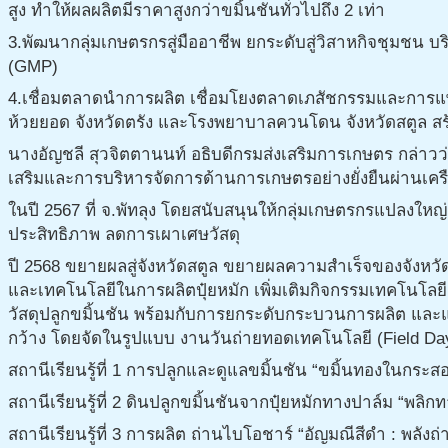
สูง ทำให้ผลผลิตมีราคาสูงกว่าขมิ้นชันทั่วไปถึง 2 เท่า
3.พัฒนากลุ่มเกษตรกรสู่มืออาชีพ ยกระดับสู่วิสาหกิจชุมชน
(GMP)
4.เชื่อมตลาดนำการผลิต เชื่อมโยงตลาดเภสัชกรรมและการแพ
ห้วยยอด จังหวัดตรัง และโรงพยาบาลควนโดน จังหวัดสตูล ส
นางอัญชลี สุวจิตตานนท์ อธิบดีกรมส่งเสริมการเกษตร กล่าวว
เสริมและการบริหารจัดการด้านการเกษตรอย่างยั่งยืนผ่านเคร
ในปี 2567 ที่ จ.พัทลุง โดยสนับสนุนให้กลุ่มเกษตรกรแปลงใหญ
ประสิทธิภาพ ลดการเผาเศษวัสดุ
ปี 2568 ขยายผลสู่จังหวัดสตูล ขยายผลความสำเร็จของจังหวัดพ
และเทคโนโลยีในการผลิตปุ๋ยหมัก เพิ่มเติมกิจกรรมเทคโนโลยีก
วัสดุปลูกขมิ้นชัน พร้อมกับการยกระดับกระบวนการผลิต และ
กว้าง โดยจัดในรูปแบบ งานวันถ่ายทอดเทคโนโลยี (Field Day)
สถานีเรียนรู้ที่ 1 การปลูกและดูแลขมิ้นชัน “ขมิ้นทองในก
สถานีเรียนรู้ที่ 2 ดินปลูกขมิ้นชันจากปุ๋ยหมักทางปาล์ม “พลิกท
สถานีเรียนรู้ที่ 3 การผลิต ถ่านไบโอชาร์ “อัญมณีสีดำ : พลังถ่