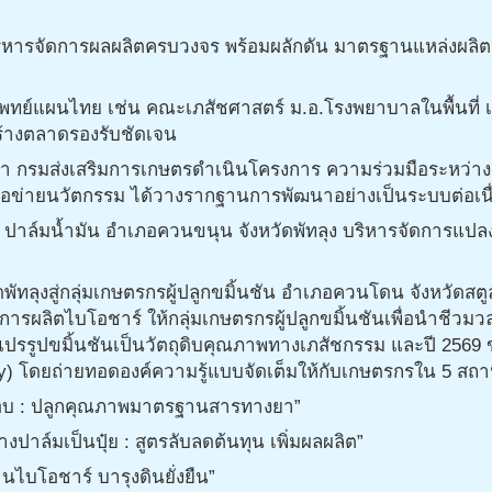
 บริหารจัดการผลผลิตครบวงจร พร้อมผลักดัน มาตรฐานแหล่งผลิต
ทย์แผนไทย เช่น คณะเภสัชศาสตร์ ม.อ.โรงพยาบาลในพื้นที่ 
ร้างตลาดรองรับชัดเจน
่า กรมส่งเสริมการเกษตรดำเนินโครงการ ความร่วมมือระหว่างเย
ือข่ายนวัตกรรม ได้วางรากฐานการพัฒนาอย่างเป็นระบบต่อเนื่
่ ปาล์มน้ำมัน อำเภอควนขนุน จังหวัดพัทลุง บริหารจัดการแปลง
ัทลุงสู่กลุ่มเกษตรกรผู้ปลูกขมิ้นชัน อำเภอควนโดน จังหวัดสตู
ารผลิตไบโอชาร์ ให้กลุ่มเกษตรกรผู้ปลูกขมิ้นชันเพื่อนำชีวมวล
แปรรูปขมิ้นชันเป็นวัตถุดิบคุณภาพทางเภสัชกรรม และปี 2569
 โดยถ่ายทอดองค์ความรู้แบบจัดเต็มให้กับเกษตรกรใน 5 สถานีเร
ระสอบ : ปลูกคุณภาพมาตรฐานสารทางยา”
างปาล์มเป็นปุ๋ย : สูตรลับลดต้นทุน เพิ่มผลผลิต”
านไบโอชาร์ บารุงดินยั่งยืน”