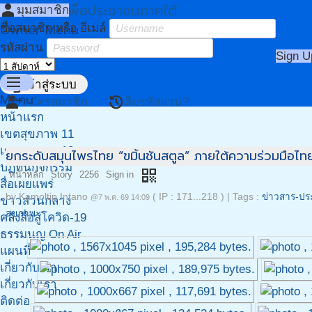
เขตสุขภาพเพื่อประชาชนภาคใต้
person
มุมสมาชิก
Owner Menu
ชื่อสมาชิก หรือ อีเมล์
รหัสผ่าน
Sign U
menu
login
เข้าสู่ระบบ
Menu
person_add
restore
สมัครสมาชิก
ลืมรหัสผ่าน?
หน้าแรก
เขตสุขภาพ 11
เขตสุขภาพ 12
ยกระดับสมุนไพรไทย “ขมิ้นชันสตูล” ภายใต้ความร่วมมือไท
ปฏิทินกิจกรรม
qr_code
หน้าหลัก
Story
2256
Sign in
สื่อเผยแพร่
by
Kamoltip Intano
( IP : 171...218 )
|
Tags :
ข่าวสาร-ประ
@7 พ.ค. 69 14:09
ข่าวส่วนกลาง
สุขภาพ
คลังสื่อสู้โควิด-19
ธรรมนูญ On Air
แผนที่
เกี่ยวกับเรา
เกี่ยวกับเรา
ติดต่อ