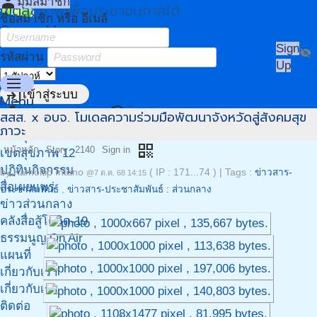
person
มุมสมาชิก
เขตสุขภาพเพื่อประชาชนภาคใต้
ชื่อสมาชิก หรือ อีเมล์
Owner Menu
Sign
visibility_off
รหัสผ่าน
Up
menu
login
เข้าสู่ระบบ
Menu
person_add
restore
สมัครสมาชิก
ลืมรหัสผ่าน?
สสส. x อบจ. โมเดลความร่วมมือพัฒนาจังหวัดสู่สังคมสุข
หน้าแรก
ภาวะ
เขตสุขภาพ 11
qr_code
หน้าหลัก
Story
2140
Sign in
เขตสุขภาพ 12
ปฏิทินกิจกรรม
by
Kamoltip Intano
( IP : 171...74 )
|
Tags :
ข่าวสาร-
@7 ต.ค. 68 14:15
สื่อเผยแพร่
ประชาสัมพันธ์
,
ข่าวสาร-ประชาสัมพันธ์ : ส่วนกลาง
ข่าวส่วนกลาง
คลังสื่อสู้โควิด-19
ธรรมนูญ On Air
แผนที่
เกี่ยวกับเรา
เกี่ยวกับเรา
ติดต่อ