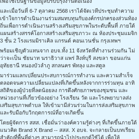
เพื่อใช้เป็นฐานข้อมูลปรับปรุงงานต่อเนื่อง
และเมื่อวันที่ 6-7 ตุลาคม 2568 เราได้จัดเวทีประชุมทำความ
เข้าใจการดำเนินงานร่วมสมทบทุนกับองค์กรปกครองส่วนท้อง
ถิ่นเพื่อการดำเนินงานสร้างเสริมสุขภาพในระดับพื้นที่ ภายใต้
แผนสร้างสรรค์โอกาสสร้างเสริมสุขภาวะ ณ ห้องประชุมแมจิก
3 ชั้น 2 โรงแรมมิราเคิล แกรนด์ คอนเวนชั่น กรุงเทพฯ
พร้อมเชิญตัวแทนจาก อบจ.ทั้ง 11 จังหวัดที่ทำงานร่วมกัน ไม่
ว่าจะเป็น ชัยนาท นราธิวาส แพร่ สิงห์บุรี สงขลา ขอนแก่น
อุทัยธานี หนองบัวลำภู สกลนคร พัทลุง และสตูล
มาร่วมแลกเปลี่ยนประสบการณ์การทำงาน และความสำเร็จ
ตลอดจนความเปลี่ยนแปลงที่เกิดขึ้นหลังจากการร่วมทุน อาทิ
สถิติของผู้ป่วยที่ลดน้อยลง การดึงศักยภาพของชุมชน และ
หน่วยงานที่เกี่ยวข้องอย่าง โรงเรียน วัด และโรงพยาบาลส่ง
เสริมสุขภาพตำบล ให้เข้ามามีส่วนร่วมในการส่งเสริมสุขภาพ
และรับมือกับวิกฤตการณ์ที่อาจเกิดขึ้น
โดยผู้จัดการ สสส. เชื่อมั่นว่าองค์ความรู้ต่างๆ ที่เกิดขึ้นภายใต้
แนวคิด Brand X Brand -- สสส. X อบจ. จะกลายเป็นบทเรียน
สำคัญที่พื้นที่ต่างๆ สามารถนำไปประยุกต์ใช้ได้ เพื่อให้