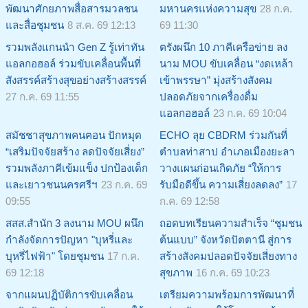
พัฒนาศักยภาพสื่อสารมวลชน
มหานครแห่งความสุข
28 ก.ค.
และสื่อชุมชน
8 ส.ค. 69 12:13
69 11:30
รวมพลังแกนนำ Gen Z รู้เท่าทัน
ตรังผนึก 10 ภาคีเครือข่าย ลง
แอลกอฮอล์ ร่วมขับเคลื่อนพื้นที่
นาม MOU ขับเคลื่อน “งดเหล้า
สังสรรค์สร้างสุขอย่างสร้างสรรค์
เข้าพรรษา” มุ่งสร้างสังคม
27 ก.ค. 69 11:55
ปลอดภัยจากเครื่องดื่ม
แอลกอฮอล์
23 ก.ค. 69 10:04
สมัชชาสุขภาพคนฅอน ปักหมุด
ECHO ลุย CBDRM ร่วมกันที่
“เสริมปัจจัยสร้าง ลดปัจจัยเสี่ยง”
ตำบลท่าสาป อำเภอเมืองยะลา
รวมพลังภาคีเข้มแข็ง ปกป้องเด็ก
วางแผนก่อนเกิดภัย “ให้การ
และเยาวชนนครศรีฯ
23 ก.ค. 69
รับมือดีขึ้น ความเสี่ยงลดลง”
17
09:55
ก.ค. 69 12:58
สสส.สำนัก 3 ลงนาม MOU ผนึก
ถอดบทเรียนความสำเร็จ “ชุมชน
กำลังจัดการปัญหา "บุหรี่และ
ต้นแบบ” จังหวัดปัตตานี สู่การ
บุหรี่ไฟฟ้า" โดยชุมชน
17 ก.ค.
สร้างสังคมปลอดปัจจัยเสี่ยงทาง
69 12:18
สุขภาพ
16 ก.ค. 69 10:23
จากแผนปฏิบัติการขับเคลื่อน
เตรียมความพร้อมการพัฒนาที่