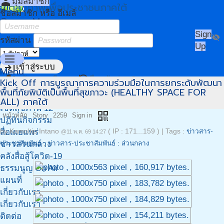
person
มุมสมาชิก
เขตสุขภาพเพื่อประชาชนภาคใต้
ชื่อสมาชิก หรือ อีเมล์
Owner Menu
Sign
visibility_off
รหัสผ่าน
Up
menu
login
เข้าสู่ระบบ
Menu
person_add
restore
สมัครสมาชิก
ลืมรหัสผ่าน?
Kick Off การบูรณาการความร่วมมือในการยกระดับพัฒนา
หน้าแรก
พื้นที่ภัยพิบัติเป็นพื้นที่สุขภาวะ (HEALTHY SPACE FOR
เขตสุขภาพ 11
ALL) ภาคใต้
เขตสุขภาพ 12
qr_code
หน้าหลัก
Story
2259
Sign in
ปฏิทินกิจกรรม
สื่อเผยแพร่
by
Kamoltip Intano
( IP : 171...159 )
|
Tags :
ข่าวสาร-
@11 พ.ค. 69 14:27
ข่าวส่วนกลาง
ประชาสัมพันธ์
,
ข่าวสาร-ประชาสัมพันธ์ : ส่วนกลาง
คลังสื่อสู้โควิด-19
ธรรมนูญ On Air
แผนที่
เกี่ยวกับเรา
เกี่ยวกับเรา
ติดต่อ