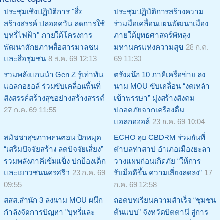
ประชุมเชิงปฏิบัติการ "สื่อ
ประชุมปฏิบัติการสร้างความ
สร้างสรรค์ ปลอดควัน ลดการใช้
ร่วมมือเคลื่อนแผนพัฒนาเมือง
บุหรี่ไฟฟ้า" ภายใต้โครงการ
ภายใต้ยุทธศาสตร์พัทลุง
พัฒนาศักยภาพสื่อสารมวลชน
มหานครแห่งความสุข
28 ก.ค.
และสื่อชุมชน
8 ส.ค. 69 12:13
69 11:30
รวมพลังแกนนำ Gen Z รู้เท่าทัน
ตรังผนึก 10 ภาคีเครือข่าย ลง
แอลกอฮอล์ ร่วมขับเคลื่อนพื้นที่
นาม MOU ขับเคลื่อน “งดเหล้า
สังสรรค์สร้างสุขอย่างสร้างสรรค์
เข้าพรรษา” มุ่งสร้างสังคม
27 ก.ค. 69 11:55
ปลอดภัยจากเครื่องดื่ม
แอลกอฮอล์
23 ก.ค. 69 10:04
สมัชชาสุขภาพคนฅอน ปักหมุด
ECHO ลุย CBDRM ร่วมกันที่
“เสริมปัจจัยสร้าง ลดปัจจัยเสี่ยง”
ตำบลท่าสาป อำเภอเมืองยะลา
รวมพลังภาคีเข้มแข็ง ปกป้องเด็ก
วางแผนก่อนเกิดภัย “ให้การ
และเยาวชนนครศรีฯ
23 ก.ค. 69
รับมือดีขึ้น ความเสี่ยงลดลง”
17
09:55
ก.ค. 69 12:58
สสส.สำนัก 3 ลงนาม MOU ผนึก
ถอดบทเรียนความสำเร็จ “ชุมชน
กำลังจัดการปัญหา "บุหรี่และ
ต้นแบบ” จังหวัดปัตตานี สู่การ