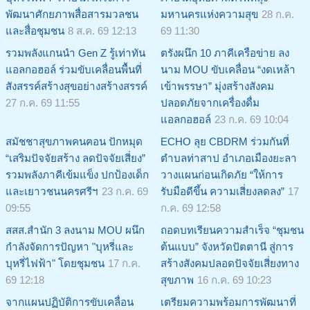
พัฒนาศักยภาพสื่อสารมวลชน
มหานครแห่งความสุข
28 ก.ค.
และสื่อชุมชน
8 ส.ค. 69 12:13
69 11:30
รวมพลังแกนนำ Gen Z รู้เท่าทัน
ตรังผนึก 10 ภาคีเครือข่าย ลง
แอลกอฮอล์ ร่วมขับเคลื่อนพื้นที่
นาม MOU ขับเคลื่อน “งดเหล้า
สังสรรค์สร้างสุขอย่างสร้างสรรค์
เข้าพรรษา” มุ่งสร้างสังคม
27 ก.ค. 69 11:55
ปลอดภัยจากเครื่องดื่ม
แอลกอฮอล์
23 ก.ค. 69 10:04
สมัชชาสุขภาพคนฅอน ปักหมุด
ECHO ลุย CBDRM ร่วมกันที่
“เสริมปัจจัยสร้าง ลดปัจจัยเสี่ยง”
ตำบลท่าสาป อำเภอเมืองยะลา
รวมพลังภาคีเข้มแข็ง ปกป้องเด็ก
วางแผนก่อนเกิดภัย “ให้การ
และเยาวชนนครศรีฯ
23 ก.ค. 69
รับมือดีขึ้น ความเสี่ยงลดลง”
17
09:55
ก.ค. 69 12:58
สสส.สำนัก 3 ลงนาม MOU ผนึก
ถอดบทเรียนความสำเร็จ “ชุมชน
กำลังจัดการปัญหา "บุหรี่และ
ต้นแบบ” จังหวัดปัตตานี สู่การ
บุหรี่ไฟฟ้า" โดยชุมชน
17 ก.ค.
สร้างสังคมปลอดปัจจัยเสี่ยงทาง
69 12:18
สุขภาพ
16 ก.ค. 69 10:23
จากแผนปฏิบัติการขับเคลื่อน
เตรียมความพร้อมการพัฒนาที่