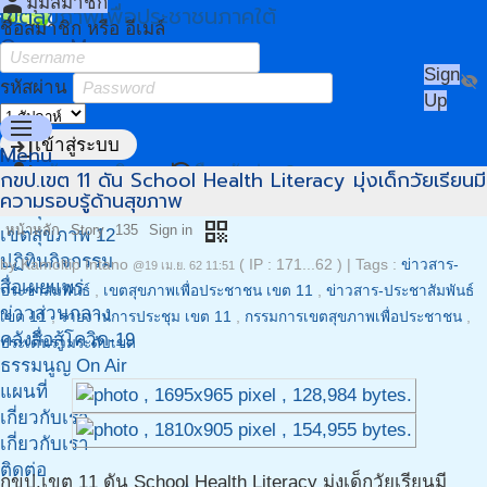
person
มุมสมาชิก
เขตสุขภาพเพื่อประชาชนภาคใต้
ชื่อสมาชิก หรือ อีเมล์
Owner Menu
Sign
visibility_off
รหัสผ่าน
Up
menu
login
เข้าสู่ระบบ
Menu
person_add
restore
สมัครสมาชิก
ลืมรหัสผ่าน?
กขป.เขต 11 ดัน School Health Literacy มุ่งเด็กวัยเรียนมี
หน้าแรก
ความรอบรู้ด้านสุขภาพ
เขตสุขภาพ 11
qr_code
หน้าหลัก
Story
135
Sign in
เขตสุขภาพ 12
ปฏิทินกิจกรรม
by
Kamoltip Intano
( IP : 171...62 )
|
Tags :
ข่าวสาร-
@19 เม.ย. 62 11:51
สื่อเผยแพร่
ประชาสัมพันธ์
,
เขตสุขภาพเพื่อประชาชน เขต 11
,
ข่าวสาร-ประชาสัมพันธ์
ข่าวส่วนกลาง
เขต 11
,
รายงานการประชุม เขต 11
,
กรรมการเขตสุขภาพเพื่อประชาชน
,
คลังสื่อสู้โควิด-19
ประเด็นร่วมระดับเขต
ธรรมนูญ On Air
แผนที่
เกี่ยวกับเรา
เกี่ยวกับเรา
ติดต่อ
กขป.เขต 11 ดัน School Health Literacy มุ่งเด็กวัยเรียนมี